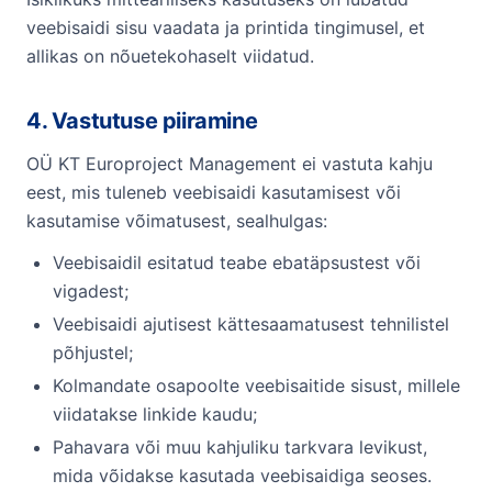
veebisaidi sisu vaadata ja printida tingimusel, et
allikas on nõuetekohaselt viidatud.
4. Vastutuse piiramine
OÜ KT Europroject Management ei vastuta kahju
eest, mis tuleneb veebisaidi kasutamisest või
kasutamise võimatusest, sealhulgas:
Veebisaidil esitatud teabe ebatäpsustest või
vigadest;
Veebisaidi ajutisest kättesaamatusest tehnilistel
põhjustel;
Kolmandate osapoolte veebisaitide sisust, millele
viidatakse linkide kaudu;
Pahavara või muu kahjuliku tarkvara levikust,
mida võidakse kasutada veebisaidiga seoses.