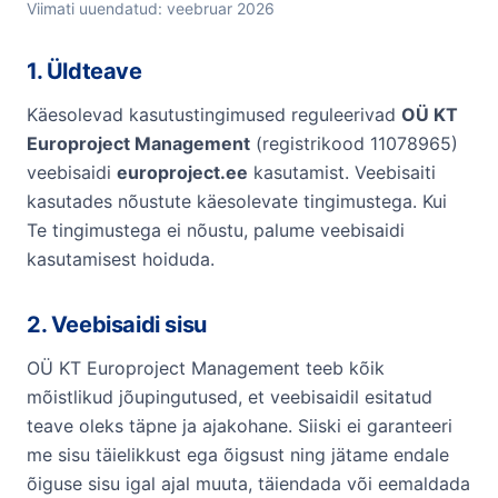
Viimati uuendatud: veebruar 2026
1. Üldteave
Käesolevad kasutustingimused reguleerivad
OÜ KT
Europroject Management
(registrikood 11078965)
veebisaidi
europroject.ee
kasutamist. Veebisaiti
kasutades nõustute käesolevate tingimustega. Kui
Te tingimustega ei nõustu, palume veebisaidi
kasutamisest hoiduda.
2. Veebisaidi sisu
OÜ KT Europroject Management teeb kõik
mõistlikud jõupingutused, et veebisaidil esitatud
teave oleks täpne ja ajakohane. Siiski ei garanteeri
me sisu täielikkust ega õigsust ning jätame endale
õiguse sisu igal ajal muuta, täiendada või eemaldada