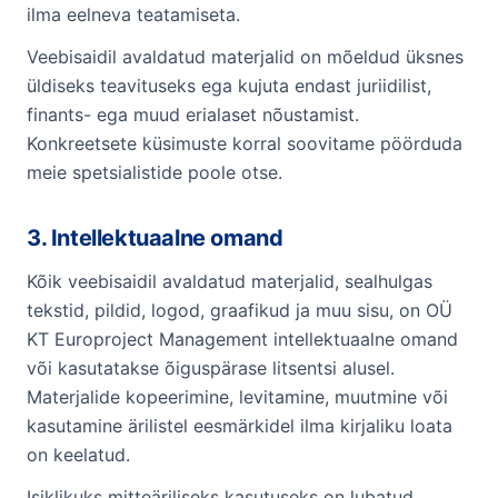
ilma eelneva teatamiseta.
Veebisaidil avaldatud materjalid on mõeldud üksnes
üldiseks teavituseks ega kujuta endast juriidilist,
finants- ega muud erialaset nõustamist.
Konkreetsete küsimuste korral soovitame pöörduda
meie spetsialistide poole otse.
3. Intellektuaalne omand
Kõik veebisaidil avaldatud materjalid, sealhulgas
tekstid, pildid, logod, graafikud ja muu sisu, on OÜ
KT Europroject Management intellektuaalne omand
või kasutatakse õiguspärase litsentsi alusel.
Materjalide kopeerimine, levitamine, muutmine või
kasutamine ärilistel eesmärkidel ilma kirjaliku loata
on keelatud.
Isiklikuks mitteäriliseks kasutuseks on lubatud