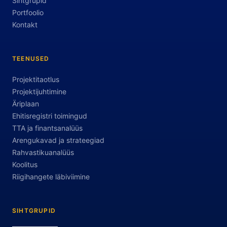
Sihtgrupid
Portfoolio
Kontakt
TEENUSED
Projektitaotlus
Projektijuhtimine
Äriplaan
Ehitisregistri toimingud
TTA ja finantsanalüüs
Arengukavad ja strateegiad
Rahvastikuanalüüs
Koolitus
Riigihangete läbiviimine
SIHTGRUPID