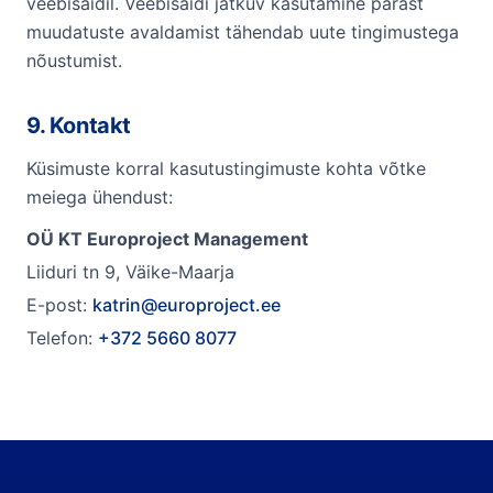
veebisaidil. Veebisaidi jätkuv kasutamine pärast
muudatuste avaldamist tähendab uute tingimustega
nõustumist.
9. Kontakt
Küsimuste korral kasutustingimuste kohta võtke
meiega ühendust:
OÜ KT Europroject Management
Liiduri tn 9, Väike-Maarja
E-post:
katrin@europroject.ee
Telefon:
+372 5660 8077