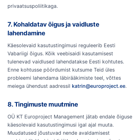
privaatsuspoliitikaga.
7. Kohaldatav õigus ja vaidluste
lahendamine
Käesolevaid kasutustingimusi reguleerib Eesti
Vabariigi õigus. Kõik veebisaidi kasutamisest
tulenevad vaidlused lahendatakse Eesti kohtutes.
Enne kohtusse pöördumist kutsume Teid üles
probleemi lahendama läbirääkimiste teel, võttes
meiega ühendust aadressil
katrin@europroject.ee
.
8. Tingimuste muutmine
OÜ KT Europroject Management jätab endale õiguse
käesolevaid kasutustingimusi igal ajal muuta.
Muudatused jõustuvad nende avaldamisest