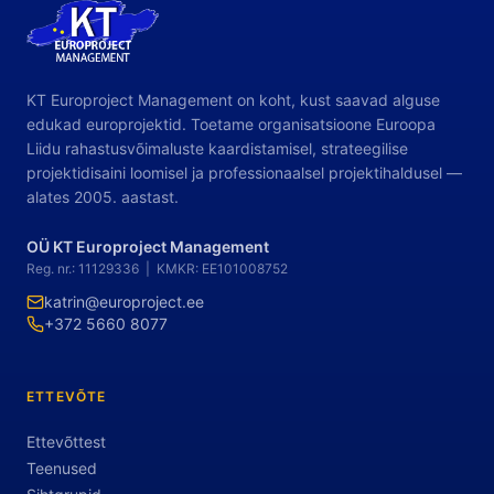
KT Europroject Management on koht, kust saavad alguse
edukad europrojektid. Toetame organisatsioone Euroopa
Liidu rahastusvõimaluste kaardistamisel, strateegilise
projektidisaini loomisel ja professionaalsel projektihaldusel —
alates 2005. aastast.
OÜ KT Europroject Management
Reg. nr.: 11129336 | KMKR: EE101008752
katrin@europroject.ee
+372 5660 8077
ETTEVÕTE
Ettevõttest
Teenused