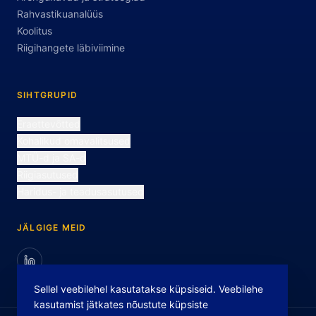
Rahvastikuanalüüs
Koolitus
Riigihangete läbiviimine
SIHTGRUPID
Eraettevõtted
Kohalikud omavalitsused
MTÜ-d ja SA-d
Riigiasutused
Haridus- ja teadusasutused
JÄLGIGE MEID
Sellel veebilehel kasutatakse küpsiseid. Veebilehe
kasutamist jätkates nõustute küpsiste