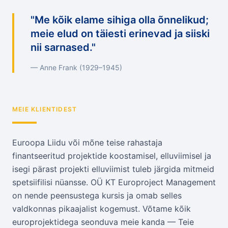
"
Me kõik elame sihiga olla õnnelikud;
meie elud on täiesti erinevad ja siiski
nii sarnased.
"
—
Anne Frank (1929–1945)
MEIE KLIENTIDEST
Euroopa Liidu või mõne teise rahastaja
finantseeritud projektide koostamisel, elluviimisel ja
isegi pärast projekti elluviimist tuleb järgida mitmeid
spetsiifilisi nüansse. OÜ KT Europroject Management
on nende peensustega kursis ja omab selles
valdkonnas pikaajalist kogemust. Võtame kõik
europrojektidega seonduva meie kanda — Teie