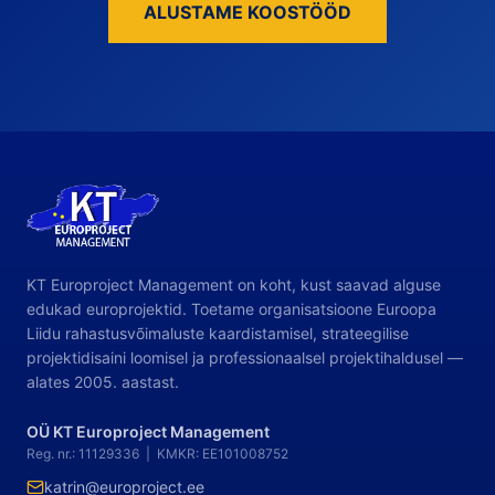
ALUSTAME KOOSTÖÖD
KT Europroject Management on koht, kust saavad alguse
edukad europrojektid. Toetame organisatsioone Euroopa
Liidu rahastusvõimaluste kaardistamisel, strateegilise
projektidisaini loomisel ja professionaalsel projektihaldusel —
alates 2005. aastast.
OÜ KT Europroject Management
Reg. nr.: 11129336 | KMKR: EE101008752
katrin@europroject.ee