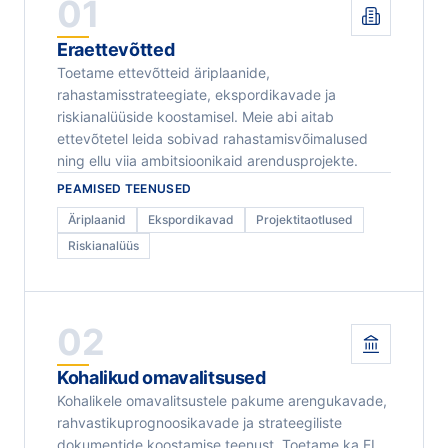
01
Eraettevõtted
Toetame ettevõtteid äriplaanide,
rahastamisstrateegiate, ekspordikavade ja
riskianalüüside koostamisel. Meie abi aitab
ettevõtetel leida sobivad rahastamisvõimalused
ning ellu viia ambitsioonikaid arendusprojekte.
PEAMISED TEENUSED
Äriplaanid
Ekspordikavad
Projektitaotlused
Riskianalüüs
02
Kohalikud omavalitsused
Kohalikele omavalitsustele pakume arengukavade,
rahvastikuprognoosikavade ja strateegiliste
dokumentide koostamise teenust. Toetame ka EL