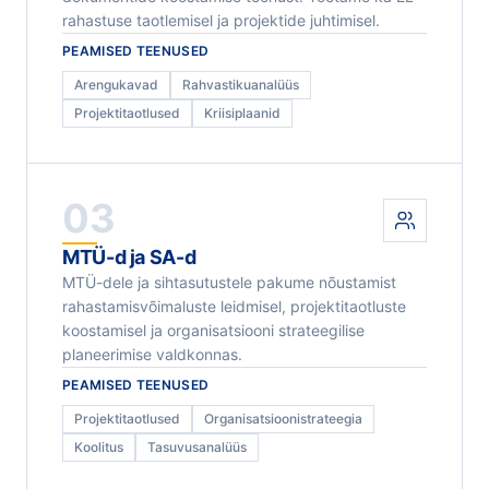
rahastuse taotlemisel ja projektide juhtimisel.
PEAMISED TEENUSED
Arengukavad
Rahvastikuanalüüs
Projektitaotlused
Kriisiplaanid
03
MTÜ-d ja SA-d
MTÜ-dele ja sihtasutustele pakume nõustamist
rahastamisvõimaluste leidmisel, projektitaotluste
koostamisel ja organisatsiooni strateegilise
planeerimise valdkonnas.
PEAMISED TEENUSED
Projektitaotlused
Organisatsioonistrateegia
Koolitus
Tasuvusanalüüs