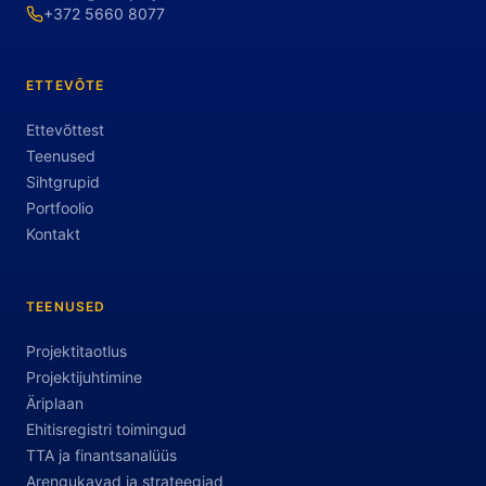
+372 5660 8077
ETTEVÕTE
Ettevõttest
Teenused
Sihtgrupid
Portfoolio
Kontakt
TEENUSED
Projektitaotlus
Projektijuhtimine
Äriplaan
Ehitisregistri toimingud
TTA ja finantsanalüüs
Arengukavad ja strateegiad