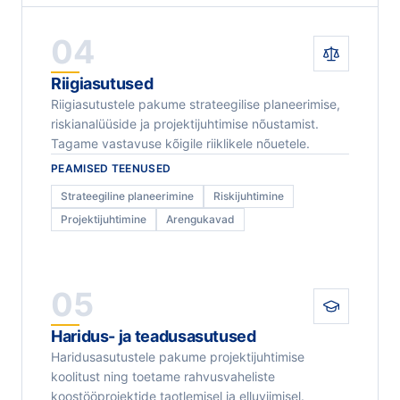
04
Riigiasutused
Riigiasutustele pakume strateegilise planeerimise,
riskianalüüside ja projektijuhtimise nõustamist.
Tagame vastavuse kõigile riiklikele nõuetele.
PEAMISED TEENUSED
Strateegiline planeerimine
Riskijuhtimine
Projektijuhtimine
Arengukavad
05
Haridus- ja teadusasutused
Haridusasutustele pakume projektijuhtimise
koolitust ning toetame rahvusvaheliste
koostööprojektide taotlemisel ja elluviimisel.