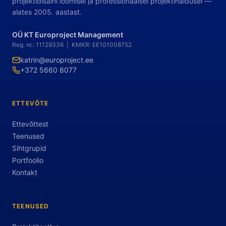
projektidisaini loomisel ja professionaalsel projektihaldusel —
alates 2005. aastast.
OÜ KT Europroject Management
Reg. nr.: 11129336 | KMKR: EE101008752
katrin@europroject.ee
+372 5660 8077
ETTEVÕTE
Ettevõttest
Teenused
Sihtgrupid
Portfoolio
Kontakt
TEENUSED