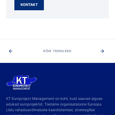
KONTAKT
KÕIK TEENUSED
KT Europroject Management on koht, kust saavad alguse
edukad europrojektid. Toetame organisatsioone Euroopa
Liidu rahastusvõimaluste kaardistamisel, strateegilise