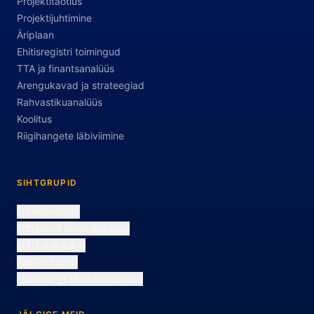
Projektitaotlus
Projektijuhtimine
Äriplaan
Ehitisregistri toimingud
TTA ja finantsanalüüs
Arengukavad ja strateegiad
Rahvastikuanalüüs
Koolitus
Riigihangete läbiviimine
SIHTGRUPID
Eraettevõtted
Kohalikud omavalitsused
MTÜ-d ja SA-d
Riigiasutused
Haridus- ja teadusasutused