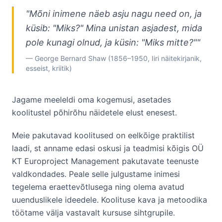
"
Mõni inimene näeb asju nagu need on, ja
küsib: "Miks?" Mina unistan asjadest, mida
pole kunagi olnud, ja küsin: "Miks mitte?"
"
—
George Bernard Shaw (1856–1950, Iiri näitekirjanik,
esseist, kriitik)
Jagame meeleldi oma kogemusi, asetades
koolitustel põhirõhu näidetele elust enesest.
Meie pakutavad koolitused on eelkõige praktilist
laadi, st anname edasi oskusi ja teadmisi kõigis OÜ
KT Europroject Management pakutavate teenuste
valdkondades. Peale selle julgustame inimesi
tegelema eraettevõtlusega ning olema avatud
uuenduslikele ideedele. Koolituse kava ja metoodika
töötame välja vastavalt kursuse sihtgrupile.