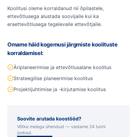
Koolitusi oleme korraldanud nii õpilastele,
ettevõtlusega alustada soovijaile kui ka
eraettevõtlusega tegelevaile ettevõtjaile.
Omame häid kogemusi järgmiste koolituste
korraldamisel:
Äriplaneerimise ja ettevõtlusalane koolitus
Strateegilise planeerimise koolitus
Projektijuhtimise ja -kirjutamise koolitus
Soovite arutada koostööd?
Võtke meiega ühendust — vastame 24 tunni
jooksul.